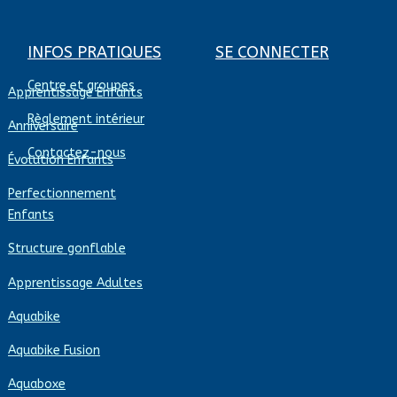
INFOS PRATIQUES
SE CONNECTER
Centre et groupes
Apprentissage Enfants
Règlement intérieur
Anniversaire
Contactez-nous
Évolution Enfants
Perfectionnement
Enfants
Structure gonflable
Apprentissage Adultes
Aquabike
Aquabike Fusion
Aquaboxe