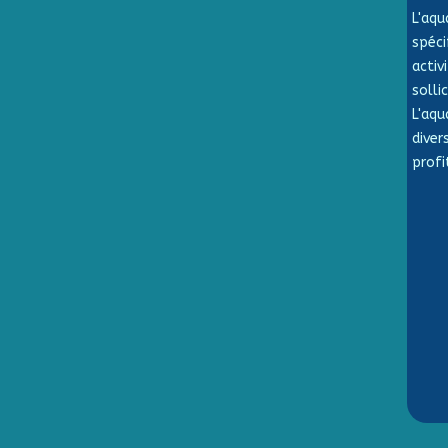
L'aqu
spéci
acti
solli
L'aqu
diver
profi