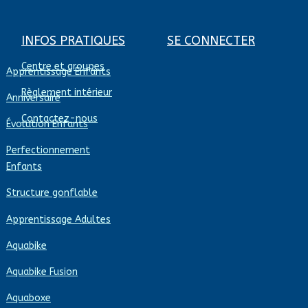
INFOS PRATIQUES
SE CONNECTER
Centre et groupes
Apprentissage Enfants
Règlement intérieur
Anniversaire
Contactez-nous
Évolution Enfants
Perfectionnement
Enfants
Structure gonflable
Apprentissage Adultes
Aquabike
Aquabike Fusion
Aquaboxe