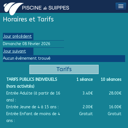
Horaires et Tarifs
Jour précédent
Dimanche 08 Février 2026
Jour suivant
Aucun évènement trouvé
Tarifs
TARIFS PUBLICS INDIVIDUELS
1 séance
10 séances
(hors activités)
Entrée Adulte (à partir de 16
3.40€
28.00€
ans) :
Entrée Jeune de 4 à 15 ans :
2.00€
16.00€
Entrée Enfant de moins de 4
Gratuit
Gratuit
ans :